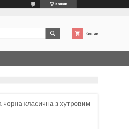
Кошик
Кошик
 чорна класична з хутровим