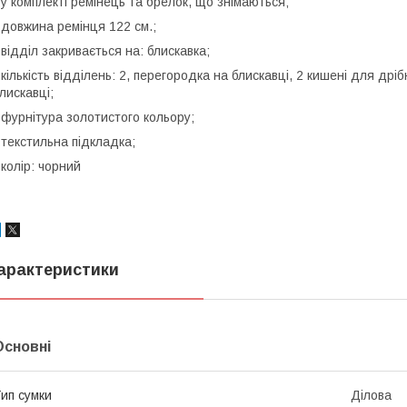
 у комплекті ремінець та брелок, що знімаються;
 довжина ремінця 122 см.;
 відділ закривається на: блискавка;
 кількість відділень: 2, перегородка на блискавці, 2 кишені для др
лискавці;
 фурнітура золотистого кольору;
 текстильна підкладка;
 колір: чорний
арактеристики
Основні
ип сумки
Ділова