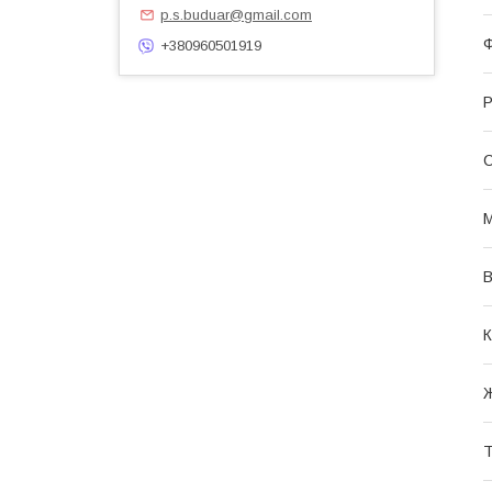
p.s.buduar@gmail.com
+380960501919
Р
С
М
В
К
Ж
Т