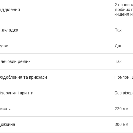
2 основн
ідділення
дрібних 
кишеня н
ідкладка
Так
учки
Дві
лечовий ремінь
Так
здоблення та прикраси
Помпон, 
ізерунки і принти
Без візер
исота
220 мм
Довжина
300 мм