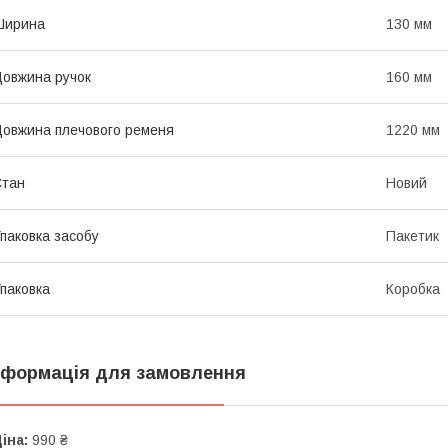
Ширина
130 мм
овжина ручок
160 мм
овжина плечового ременя
1220 мм
Стан
Новий
паковка засобу
Пакетик
паковка
Коробка
нформація для замовлення
іна:
990 ₴