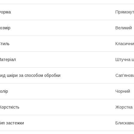
Форма
Прямоку
озмір
Великий
тиль
Класичн
атеріал
Штучна ш
ид шкіри за способом обробки
Сап'янов
олір
Чорний
орсткість
Жорстка
ип застежки
Блискавк