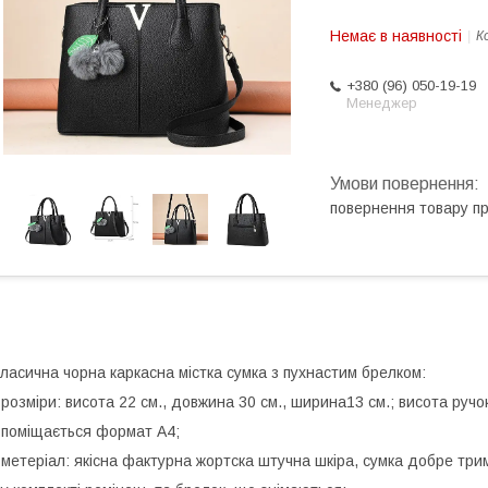
Немає в наявності
К
+380 (96) 050-19-19
Менеджер
повернення товару п
ласична чорна каркасна містка сумка з пухнастим брелком:
 розміри: висота 22 см., довжина 30 см., ширина13 см.; висота ручо
 поміщається формат А4;
 метеріал: якісна фактурна жортска штучна шкіра, сумка добре тр