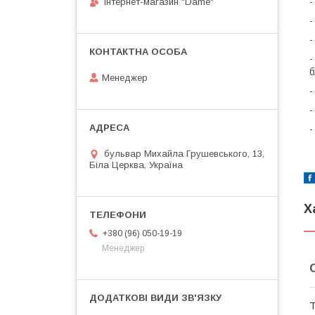
-
Інтернет-магазин "Dame"
-
-
-
б
Менеджер
-
-
-
бульвар Михайла Грушевського, 13,
Біла Церква, Україна
Х
+380 (96) 050-19-19
Менеджер
Т