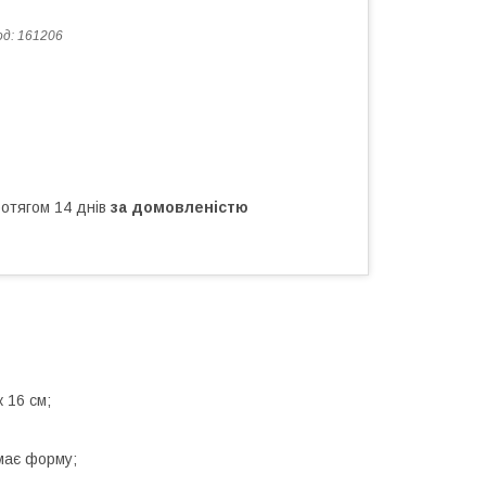
од:
161206
ротягом 14 днів
за домовленістю
к 16 см;
имає форму;