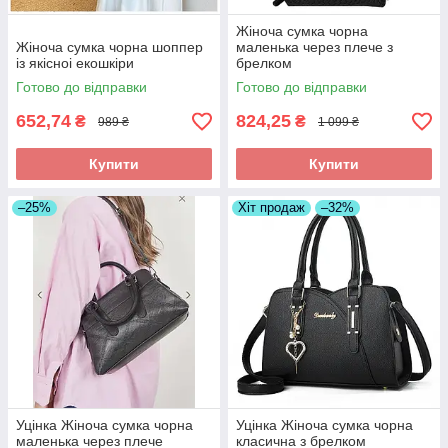
Жіноча сумка чорна
Жіноча сумка чорна шоппер
маленька через плече з
із якісноі екошкіри
брелком
Готово до відправки
Готово до відправки
652,74
824,25
₴
₴
989 ₴
1 099 ₴
Купити
Купити
–25%
Хіт продаж
–32%
Уцінка Жіноча сумка чорна
Уцінка Жіноча сумка чорна
маленька через плече
класична з брелком