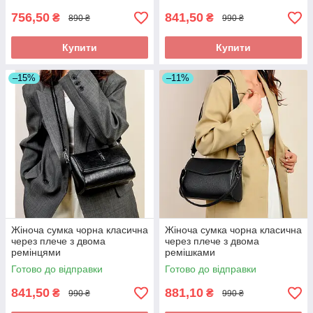
756,50
841,50
₴
₴
890 ₴
990 ₴
Купити
Купити
–15%
–11%
Жіноча сумка чорна класична
Жіноча сумка чорна класична
через плече з двома
через плече з двома
ремінцями
ремішками
Готово до відправки
Готово до відправки
841,50
881,10
₴
₴
990 ₴
990 ₴