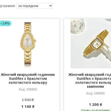
–24%
Жіночий кварцовий годинник
Жіночий кварцовий го
Sunlifex з браслетом
Sunlifex з браслет
золотистого кольору
золотистого кольор
камінням
290925
290926
1 500 ₴
1 200 ₴
1 140 ₴
Готово до відправки