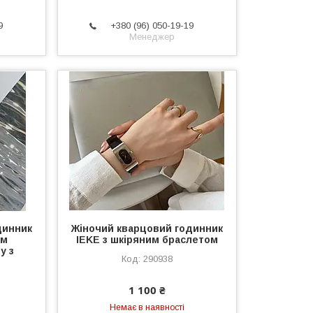
9
+380 (96) 050-19-19
Менеджер
динник
Жіночий кварцовий годинник
ом
IEKE з шкіряним браслетом
у з
290938
1 100 ₴
Немає в наявності