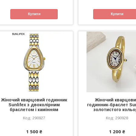
Купити
Купити
Жіночий кварцовий годинник
Жіночий кварцов
Sunlifex з двоколірним
годинник-браслет Sun
браслетом і камінням
золотистого кольо
290927
290928
1 500 ₴
1 200 ₴