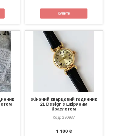
Купити
динник
Жіночий кварцовий годинник
летом
21 Design з шкіряним
браслетом
290937
1 100 ₴