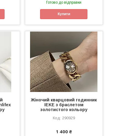
Готово до відправки
Купити
ий
Жіночий кварцовий годинник
lifex
IEKE з браслетом
ру
золотистого кольору
290929
1 400 ₴