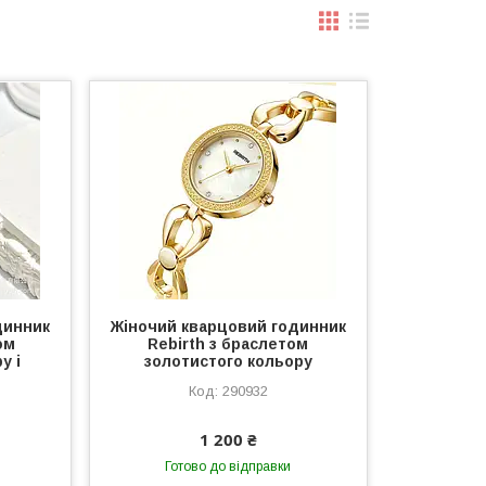
динник
Жіночий кварцовий годинник
ом
Rebirth з браслетом
у і
золотистого кольору
290932
1 200 ₴
Готово до відправки