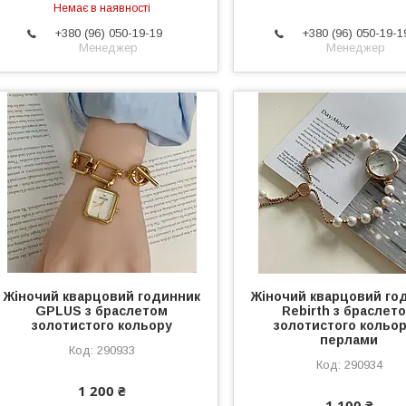
Немає в наявності
+380 (96) 050-19-19
+380 (96) 050-19-1
Менеджер
Менеджер
Жіночий кварцовий годинник
Жіночий кварцовий го
GPLUS з браслетом
Rebirth з браслет
золотистого кольору
золотистого кольор
перлами
290933
290934
1 200 ₴
1 100 ₴