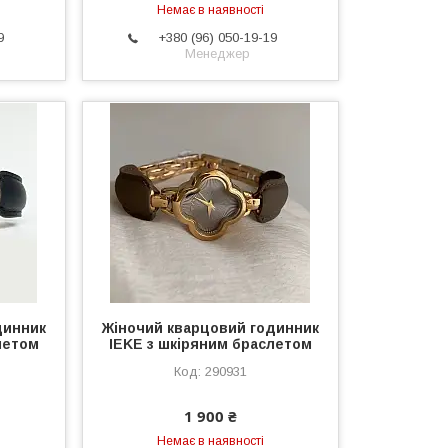
Немає в наявності
9
+380 (96) 050-19-19
Менеджер
динник
Жіночий кварцовий годинник
летом
IEKE з шкіряним браслетом
290931
1 900 ₴
Немає в наявності