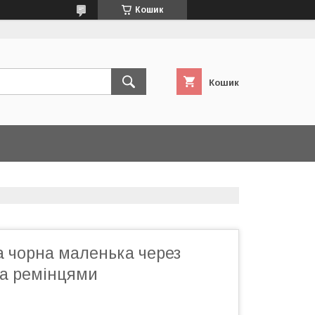
Кошик
Кошик
а чорна маленька через
ма ремінцями