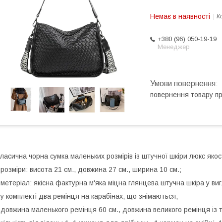
Немає в наявності
К
+380 (96) 050-19-19
Менеджер
повернення товару п
ласична чорна сумка маленьких розмірів із штучної шкіри люкс якост
 розміри: висота 21 см., довжина 27 см., ширина 10 см.;
 метеріал: якісна фактурна м'яка міцна глянцева штучна шкіра у виг
 у комплекті два ремінця на карабінах, що знімаються;
 довжина маленького ремінця 60 см., довжина великого ремінця із т