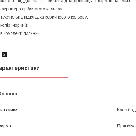
 кількість відділень: 1, 1 кишеня для дрібниць, 1 карман на змійці, 
 фурнітура сріблястого кольору;
 текстильна підкладка коричневого кольору;
 колір: чорний;
 в комплекті пильник.
арактеристики
Основні
ип сумки
Крос-бод
Форма
Прямоку