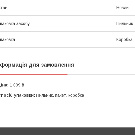
Стан
Новий
паковка засобу
Пильник
паковка
Коробка
нформація для замовлення
іна:
1 099 ₴
посіб упаковки:
Пильник, пакет, коробка