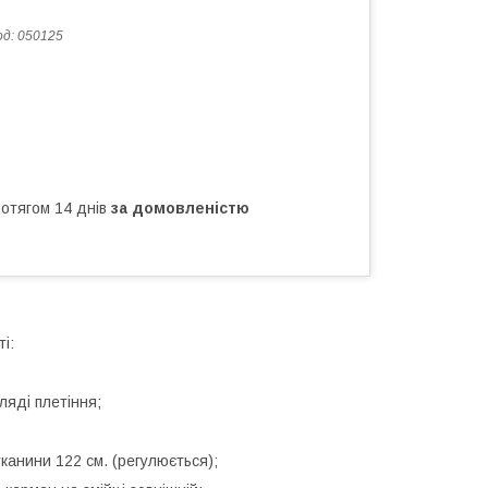
од:
050125
ротягом 14 днів
за домовленістю
і:
ляді плетіння;
канини 122 см. (регулюється);