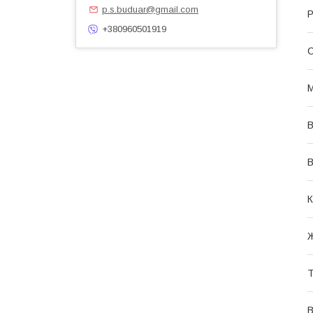
p.s.buduar@gmail.com
Р
+380960501919
С
М
В
В
К
Ж
Т
В