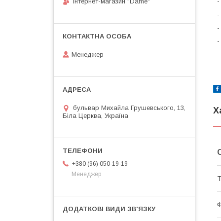
-
Інтернет-магазин "Dame"
-
-
-
-
Менеджер
бульвар Михайла Грушевського, 13,
Х
Біла Церква, Україна
+380 (96) 050-19-19
Менеджер
Т