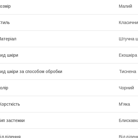
озмір
Малий
тиль
Класичн
атеріал
Штучна ш
ид шкіри
Екошкіра
ид шкіри за способом обробки
Тиснена
олір
Чорний
орсткість
М'яка
ип застежки
Блискавк
ідділення
Відділен