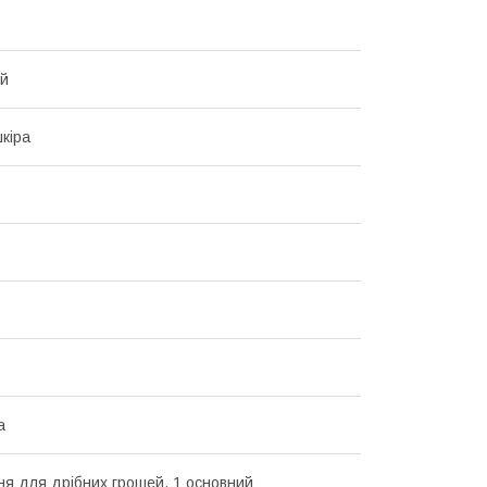
ий
кіра
а
ня для дрібних грошей, 1 основний