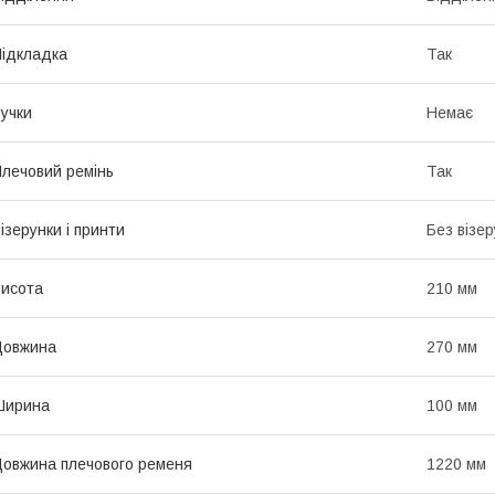
ідкладка
Так
учки
Немає
лечовий ремінь
Так
ізерунки і принти
Без візер
исота
210 мм
Довжина
270 мм
Ширина
100 мм
овжина плечового ременя
1220 мм