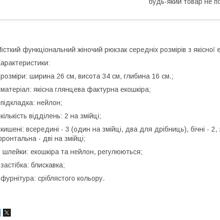
будь-який товар не п
істкий функціональний жіночий рюкзак середніх розмірів з якісної 
арактеристики:
 розміри: ширина 26 см, висота 34 см, глибина 16 см.;
 матеріал: якісна глянцева фактурна екошкіра;
 підкладка: нейлон;
 кількість відділень: 2 на змійці;
 кишені: всередині - 3 (один на змійці, два для дрібниць), бічні - 2
ронтальна - дві на змійці;
 шлейки: екошкіра та нейлон, регулюються;
 застібка: блискавка;
 фурнітура: сріблястого кольору.