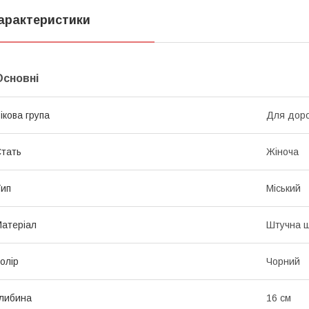
арактеристики
Основні
ікова група
Для дорос
тать
Жіноча
ип
Міський
атеріал
Штучна ш
олір
Чорний
либина
16 см