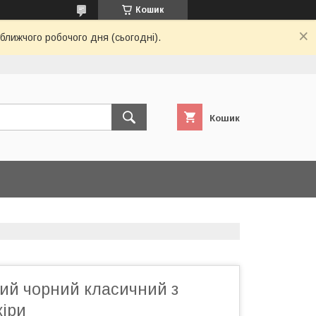
Кошик
ближчого робочого дня (сьогодні).
Кошик
ий чорний класичний з
кіри