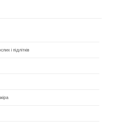
лих і підлітків
кіра