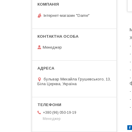
Інтернет-магазин "Dame"
М
Х
-
Менеджер
-
-
-
-
бульвар Михайла Грушевського, 13,
ф
Біла Церква, Україна
-
-
-
+380 (96) 050-19-19
Менеджер