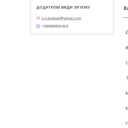
Х
p.s.buduar@gmail.com
+380960501919
В
С
Т
М
К
Г