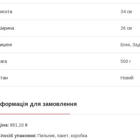
исота
34 см
Ширина
26 см
ишені
Бічні, З
ага
500 г
Стан
Новий
нформація для замовлення
іна:
881,10 ₴
посіб упаковки:
Пильник, пакет, коробка