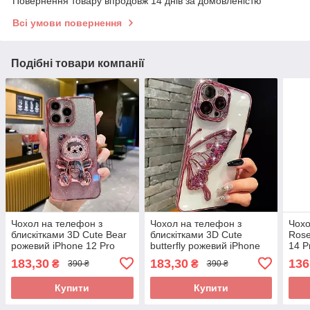
Повернення товару впродовж 14 днів за домовленістю
Всі умови повернення
Подібні товари компанії
Чохол на телефон з
Чохол на телефон з
Чохо
блискітками 3D Cute Bear
блискітками 3D Cute
Rose
рожевий iPhone 12 Pro
butterfly рожевий iPhone
14 P
13
183,30
183,30
136
₴
₴
390 ₴
390 ₴
Купити
Купити