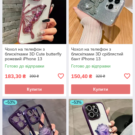
Чохол на телефон з
Чохол на телефон з
блискітками 3D Cute butterfly
блискітками 3D сріблястий
рожевий iPhone 13
бант iPhone 13
Готово до відправки
Готово до відправки
183,30
150,40
₴
₴
390 ₴
320 ₴
Купити
Купити
–53%
–53%