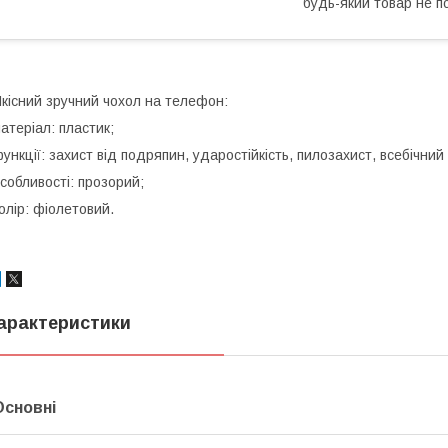
будь-який товар не п
кісний зручний чохол на телефон:
атеріал: пластик;
ункції: захист від подряпин, ударостійкість, пилозахист, всебічний
собливості: прозорий;
олір: фіолетовий.
арактеристики
Основні