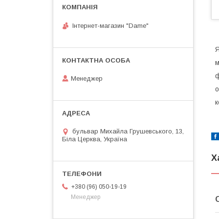
Інтернет-магазин "Dame"
Я
м
ф
Менеджер
о
к
бульвар Михайла Грушевського, 13,
Біла Церква, Україна
Х
+380 (96) 050-19-19
Менеджер