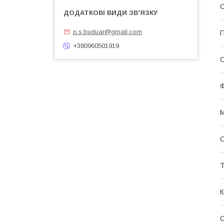
p.s.buduar@gmail.com
П
+380960501919
С
М
О
Т
К
О