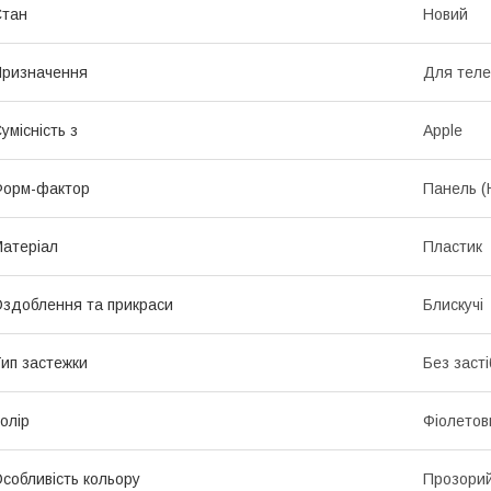
Стан
Новий
ризначення
Для тел
умісність з
Apple
Форм-фактор
Панель (
атеріал
Пластик
здоблення та прикраси
Блискучі
ип застежки
Без засті
олір
Фіолетов
собливість кольору
Прозори