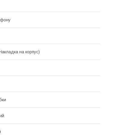
ефону
Накладка на корпус)
бки
ий
й