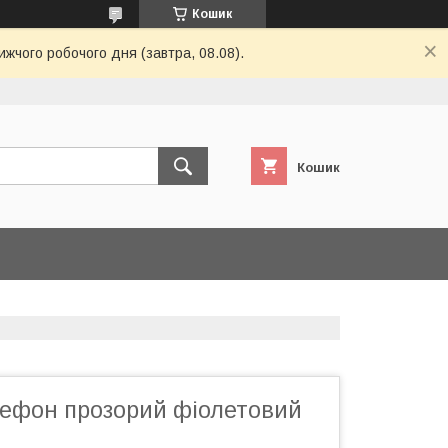
Кошик
ижчого робочого дня (завтра, 08.08).
Кошик
лефон прозорий фіолетовий