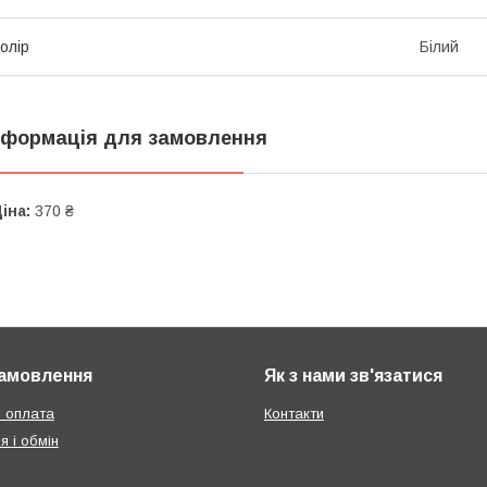
олір
Білий
нформація для замовлення
іна:
370 ₴
амовлення
Як з нами зв'язатися
і оплата
Контакти
я і обмін