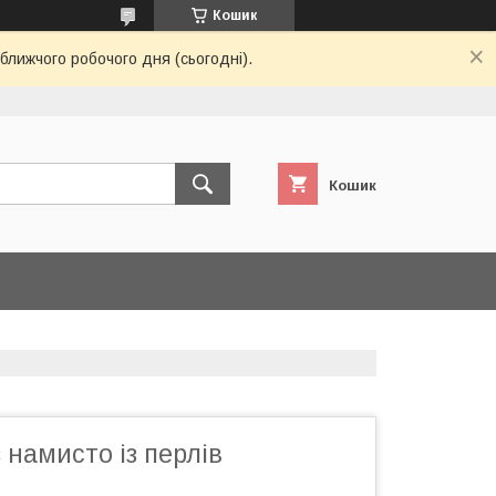
Кошик
ближчого робочого дня (сьогодні).
Кошик
 намисто із перлів