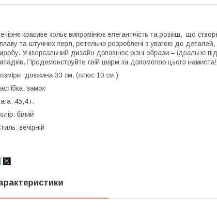
ечірнє красиве кольє випромінює елегантність та розкіш, що ство
плаву та штучних перл, ретельно розроблені з увагою до деталей, 
иробу. Універсальний дизайн доповнює різні образи – ідеально під
ипадків. Продемонструйте свій шарм за допомогою цього намиста!
озміри: довжина 33 см. (плюс 10 см.)
астібка: замок
ага: 45,4 г.
олір: білий
тиль: вечірній
арактеристики