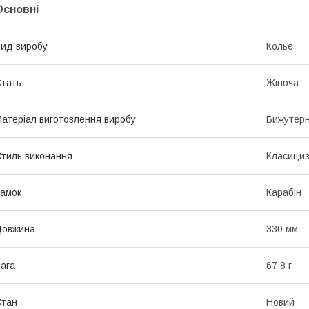
Основні
ид виробу
Кольє
тать
Жіноча
атеріал виготовлення виробу
Бижутерн
тиль виконання
Класици
амок
Карабін
Довжина
330 мм
ага
67.8 г
Стан
Новий