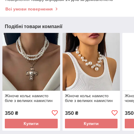
Всі умови повернення
Подібні товари компанії
Жіноче кольє намисто
Жіноче кольє намисто
Жіно
біле з великих намистин
біле з великих намистин
чоке
350
350
350
₴
₴
Купити
Купити