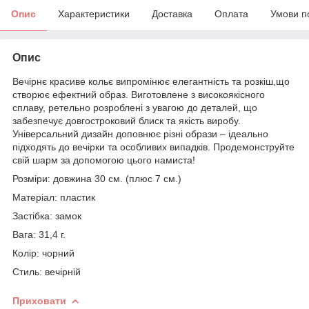
Опис
Характеристики
Доставка
Оплата
Умови п
Опис
Вечірнє красиве кольє випромінює елегантність та розкіш,що
створює ефектний образ. Виготовлене з високоякісного
сплаву, ретельно розроблені з увагою до деталей, що
забезпечує довгостроковий блиск та якість виробу.
Універсальний дизайн доповнює різні образи – ідеально
підходять до вечірки та особливих випадків. Продемонструйте
свій шарм за допомогою цього намиста!
Розміри: довжина 30 см. (плюс 7 см.)
Матеріал: пластик
Застібка: замок
Вага: 31,4 г.
Колір: чорний
Стиль: вечірній
Приховати