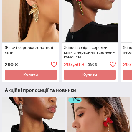
Жіночі сережки золотисті
Жіночі вечірні сережки
Жіно
квіти
квіти з червоним і зеленим
пер
каменем
290
297,50
297
₴
₴
350 ₴
Купити
Купити
Акційні пропозиції та новинки
–15%