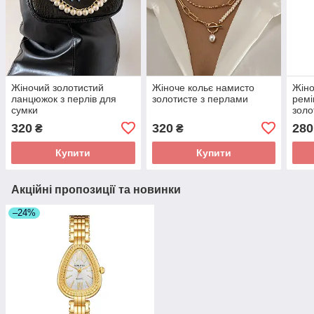
Жіночий золотистий
Жіноче кольє намисто
Жіно
ланцюжок з перлів для
золотисте з перлами
ремі
сумки
золо
шт.
320
320
280
₴
₴
Купити
Купити
Акційні пропозиції та новинки
–24%