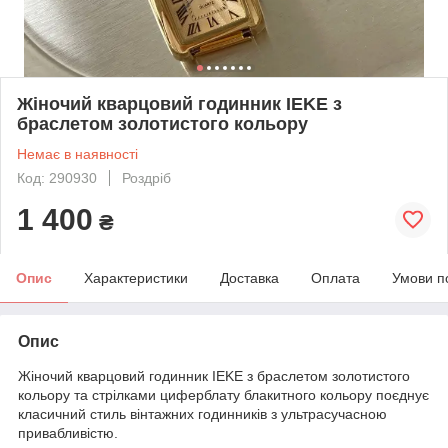
Жіночий кварцовий годинник IEKE з
браслетом золотистого кольору
Немає в наявності
Код: 290930
Роздріб
1 400
₴
Опис
Характеристики
Доставка
Оплата
Умови п
Опис
Жіночий кварцовий годинник IEKE з браслетом золотистого
кольору та стрілками циферблату блакитного кольору поєднує
класичний стиль вінтажних годинників з ультрасучасною
привабливістю.