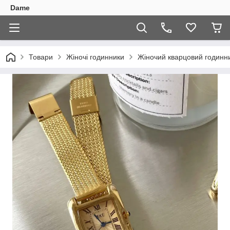
Dame
Товари
Жіночі годинники
Жіночий кварцовий годинни