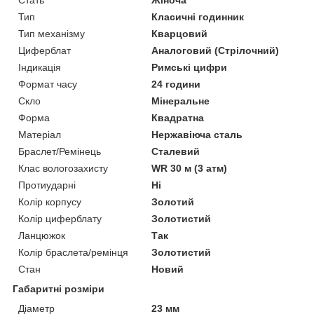
Тип
Класичні годинник
Тип механізму
Кварцовий
Циферблат
Аналоговий (Стрілочний)
Індикація
Римські цифри
Формат часу
24 години
Скло
Мінеральне
Форма
Квадратна
Матеріал
Нержавіюча сталь
Браслет/Ремінець
Сталевий
Клас вологозахисту
WR 30 м (3 атм)
Протиударні
Ні
Колір корпусу
Золотий
Колір циферблату
Золотистий
Ланцюжок
Так
Колір браслета/ремінця
Золотистий
Стан
Новий
Габаритні розміри
Діаметр
23 мм