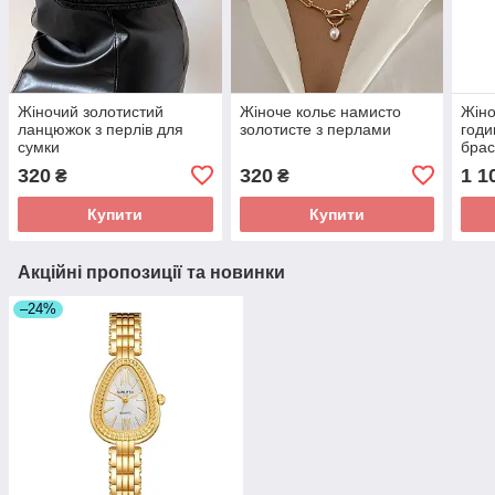
Жіночий золотистий
Жіноче кольє намисто
Жіно
ланцюжок з перлів для
золотисте з перлами
годи
сумки
бра
320
320
1 1
₴
₴
Купити
Купити
Акційні пропозиції та новинки
–24%