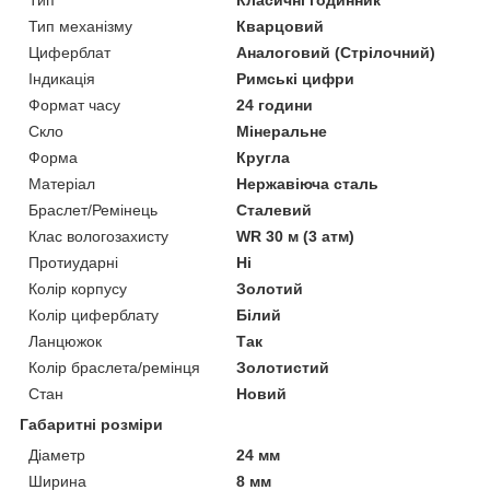
Тип механізму
Кварцовий
Циферблат
Аналоговий (Стрілочний)
Індикація
Римські цифри
Формат часу
24 години
Скло
Мінеральне
Форма
Кругла
Матеріал
Нержавіюча сталь
Браслет/Ремінець
Сталевий
Клас вологозахисту
WR 30 м (3 атм)
Протиударні
Ні
Колір корпусу
Золотий
Колір циферблату
Білий
Ланцюжок
Так
Колір браслета/ремінця
Золотистий
Стан
Новий
Габаритні розміри
Діаметр
24 мм
Ширина
8 мм