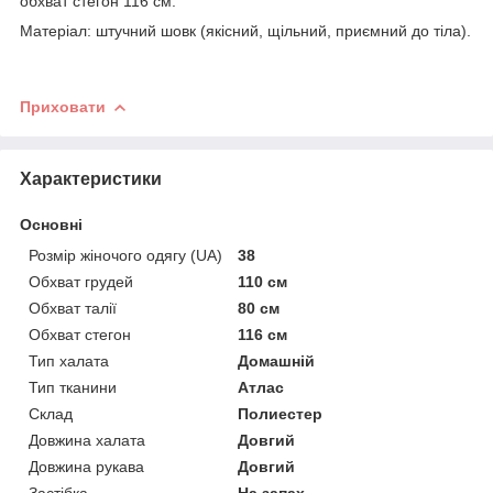
обхват стегон 116 см.
Матеріал: штучний шовк (якісний, щільний, приємний до тіла).
Приховати
Характеристики
Основні
Розмір жіночого одягу (UA)
38
Обхват грудей
110 см
Обхват талії
80 см
Обхват стегон
116 см
Тип халата
Домашній
Тип тканини
Атлас
Склад
Полиестер
Довжина халата
Довгий
Довжина рукава
Довгий
Застібка
На запах