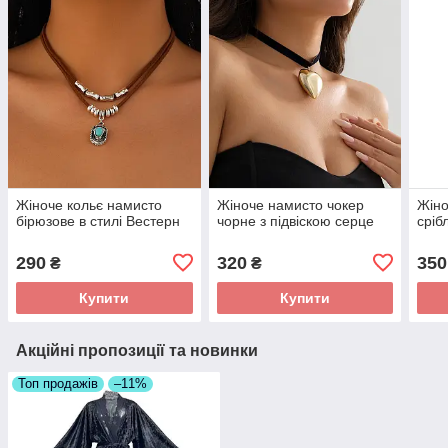
Жіноче кольє намисто
Жіноче намисто чокер
Жіно
бірюзове в стилі Вестерн
чорне з підвіскою серце
сріб
290
320
350
₴
₴
Купити
Купити
Акційні пропозиції та новинки
Топ продажів
–11%