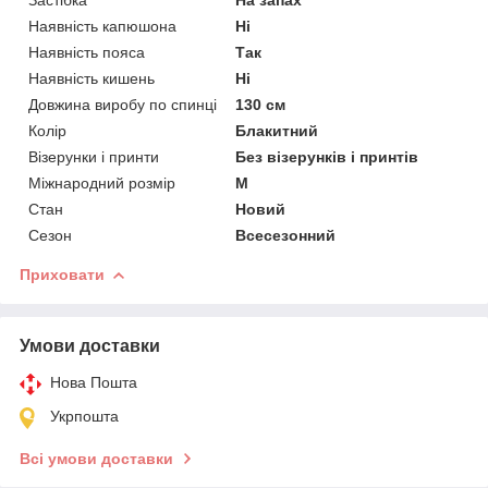
Наявність капюшона
Ні
Наявність пояса
Так
Наявність кишень
Ні
Довжина виробу по спинці
130 см
Колір
Блакитний
Візерунки і принти
Без візерунків і принтів
Міжнародний розмір
M
Стан
Новий
Сезон
Всесезонний
Приховати
Умови доставки
Нова Пошта
Укрпошта
Всі умови доставки