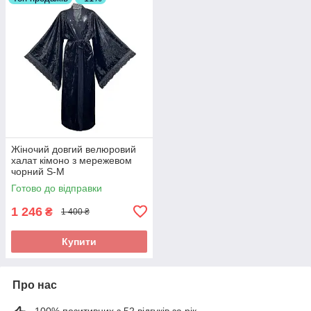
Жіночий довгий велюровий
халат кімоно з мережевом
чорний S-M
Готово до відправки
1 246
₴
1 400 ₴
Купити
Про нас
100% позитивних з 52 відгуків за рік