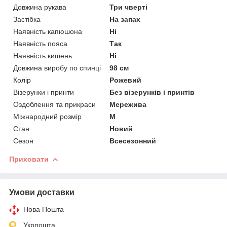
Довжина рукава
Три чверті
Застібка
На запах
Наявність капюшона
Ні
Наявність пояса
Так
Наявність кишень
Ні
Довжина виробу по спинці
98 см
Колір
Рожевий
Візерунки і принти
Без візерунків і принтів
Оздоблення та прикраси
Мережива
Міжнародний розмір
M
Стан
Новий
Сезон
Всесезонний
Приховати
Умови доставки
Нова Пошта
Укрпошта