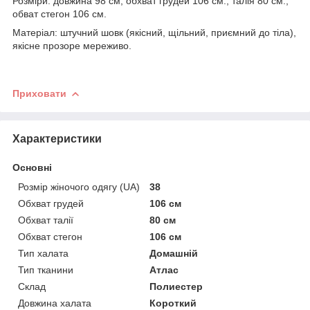
Розміри: довжина 98 см, обхват грудей 106 см., талія 80 см.,
обват стегон 106 см.
Матеріал: штучний шовк (якісний, щільний, приємний до тіла),
якісне прозоре мереживо.
Приховати
Характеристики
Основні
Розмір жіночого одягу (UA)
38
Обхват грудей
106 см
Обхват талії
80 см
Обхват стегон
106 см
Тип халата
Домашній
Тип тканини
Атлас
Склад
Полиестер
Довжина халата
Короткий