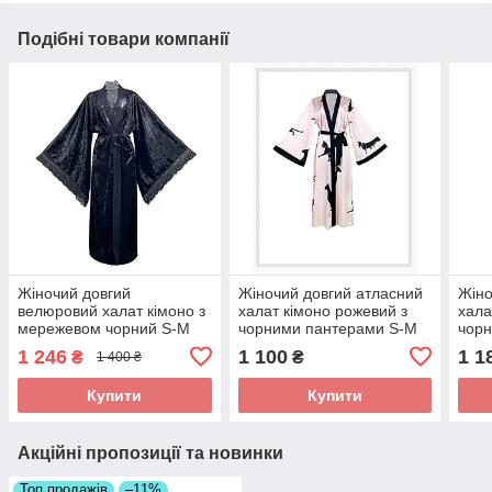
Подібні товари компанії
Жіночий довгий
Жіночий довгий атласний
Жіно
велюровий халат кімоно з
халат кімоно рожевий з
хала
мережевом чорний S-M
чорними пантерами S-M
чор
1 246
1 100
1 1
₴
₴
1 400 ₴
Купити
Купити
Акційні пропозиції та новинки
Топ продажів
–11%