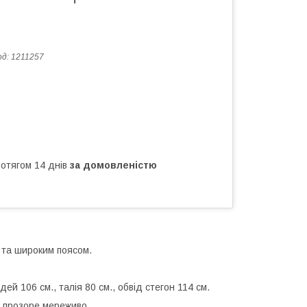
од:
1211257
ротягом 14 днів
за домовленістю
 та широким поясом.
й 106 см., талія 80 см., обвід стегон 114 см.
е прозоре мереживо.