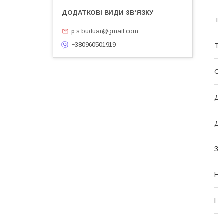
Т
p.s.buduar@gmail.com
+380960501919
Т
Д
Д
З
Н
Н