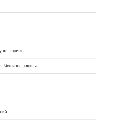
унків і принтів
а, Машинна вишивка
нний