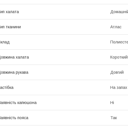
ип халата
Домашні
ип тканини
Атлас
Склад
Полиест
овжина халата
Короткий
овжина рукава
Довгий
астібка
На запах
аявність капюшона
Ні
аявність пояса
Так