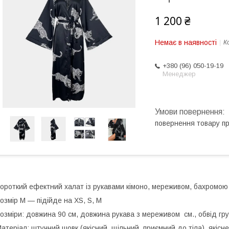
1 200 ₴
Немає в наявності
К
+380 (96) 050-19-19
Менеджер
повернення товару п
ороткий ефектний халат із рукавами кімоно, мереживом, бахромою
озмір М — підійде на XS, S, M
озміри: довжина 90 см, довжина рукава з мереживом см., обвід груде
атеріал: штучний шовк (якісний, щільний, приємний до тіла), якісн