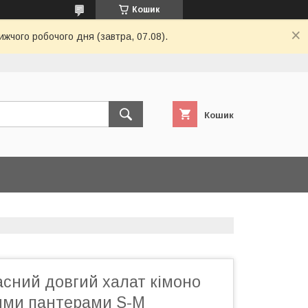
Кошик
ижчого робочого дня (завтра, 07.08).
Кошик
асний довгий халат кімоно
лими пантерами S-M