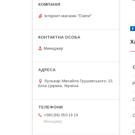
Інтернет-магазин "Dame"
Х
Менеджер
бульвар Михайла Грушевського, 13,
Р
Біла Церква, Україна
О
О
+380 (96) 050-19-19
Менеджер
О