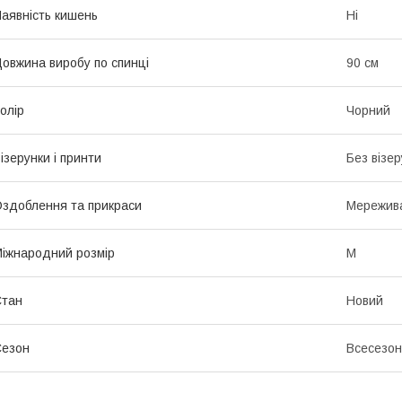
аявність кишень
Ні
овжина виробу по спинці
90 см
олір
Чорний
ізерунки і принти
Без візер
здоблення та прикраси
Мережив
іжнародний розмір
M
Стан
Новий
Сезон
Всесезо