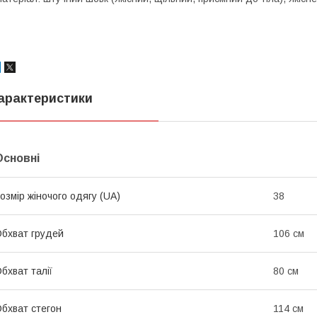
арактеристики
Основні
озмір жіночого одягу (UA)
38
бхват грудей
106 см
бхват талії
80 см
бхват стегон
114 см