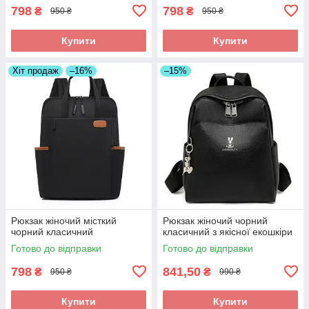
798
798
₴
₴
950 ₴
950 ₴
Купити
Купити
Хіт продаж
–16%
–15%
Рюкзак жіночий місткий
Рюкзак жіночий чорний
чорний класичний
класичний з якісної екошкіри
Готово до відправки
Готово до відправки
798
841,50
₴
₴
950 ₴
990 ₴
Купити
Купити