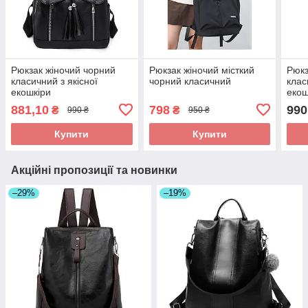
Рюкзак жіночий чорний
Рюкзак жіночий місткий
Рюкз
класичний з якісної
чорний класичний
клас
екошкіри
екош
881,10
798
990
₴
₴
990 ₴
950 ₴
Купити
Купити
Акційні пропозиції та новинки
–29%
–19%