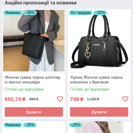
Акційні пропозиції та новинки
Новинка
–34%
Хіт продаж
–32%
Жіноча сумка чорна шоппер
Уцінка Жіноча сумка чорна
із якісноі екошкіри
класична з брелком
Готово до відправки
Готово до відправки
652,74
748
₴
₴
989 ₴
1 100 ₴
Купити
Купити
Новинка
–25%
–25%