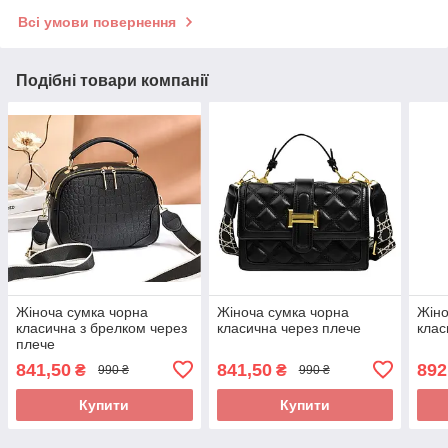
Всі умови повернення
Подібні товари компанії
Жіноча сумка чорна
Жіноча сумка чорна
Жіно
класична з брелком через
класична через плече
клас
плече
841,50
841,50
892
₴
₴
990 ₴
990 ₴
Купити
Купити