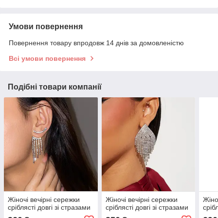
Умови повернення
Повернення товару впродовж 14 днів за домовленістю
Всі умови повернення
Подібні товари компанії
Жіночі вечірні сережки
Жіночі вечірні сережки
Жіно
сріблясті довгі зі стразами
сріблясті довгі зі стразами
сріб