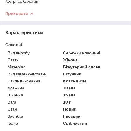
Колір: сріблястий
Приховати
Характеристики
Основні
Вид виробу
Сережки класичні
Стать
Жіноча
Матеріал
Біжутерний сплав
Вид каменю/вставки
Штучний
Стиль виконання
Класицизм
Довжина
70 мм
Ширина
15 мм
Вага
10 г
Стан
Новий
Застібка
Гвоздик
Колір
Сріблястий