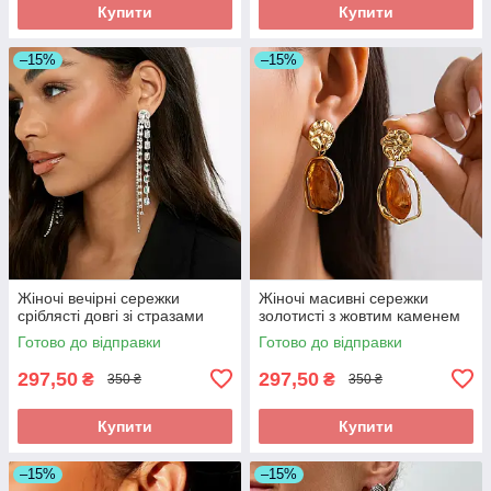
Купити
Купити
–15%
–15%
Жіночі вечірні сережки
Жіночі масивні сережки
сріблясті довгі зі стразами
золотисті з жовтим каменем
Готово до відправки
Готово до відправки
297,50
297,50
₴
₴
350 ₴
350 ₴
Купити
Купити
–15%
–15%