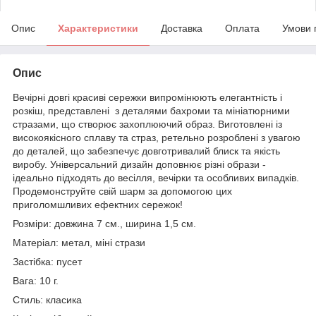
Опис
Характеристики
Доставка
Оплата
Умови 
Опис
Вечірні довгі красиві сережки випромінюють елегантність і
розкіш, представлені з деталями бахроми та мініатюрними
стразами, що створює захоплюючий образ. Виготовлені із
високоякісного сплаву та страз, ретельно розроблені з увагою
до деталей, що забезпечує довготривалий блиск та якість
виробу. Універсальний дизайн доповнює різні образи -
ідеально підходять до весілля, вечірки та особливих випадків.
Продемонструйте свій шарм за допомогою цих
приголомшливих ефектних сережок!
Розміри: довжина 7 см., ширина 1,5 см.
Матеріал: метал, міні стрази
Застібка: пусет
Вага: 10 г.
Стиль: класика