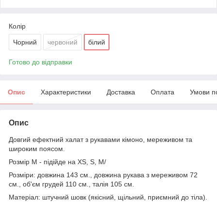
Колір
Чорний
червоний
білий
Готово до відправки
Опис
Характеристики
Доставка
Оплата
Умови п
Опис
Довгий ефектний халат з рукавами кімоно, мереживом та
широким поясом.
Розмір М - підійде на XS, S, M/
Розміри: довжина 143 см., довжина рукава з мереживом 72
см., об'єм грудей 110 см., талія 105 см.
Матеріал: штучний шовк (якісний, щільний, приємний до тіла).