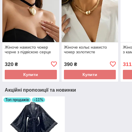
Жіноче намисто чокер
Жіноче кольє намисто
Жіно
чорне з підвіскою серце
чокер золотисте
з ка
320
390
311
₴
₴
Купити
Купити
Акційні пропозиції та новинки
Топ продажів
–11%