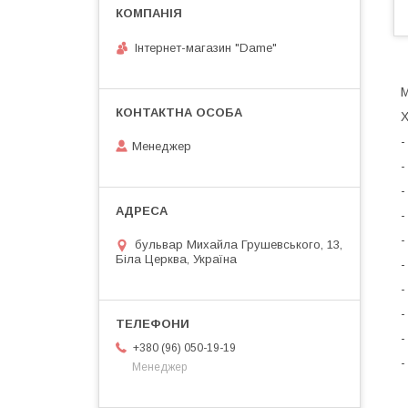
Інтернет-магазин "Dame"
М
Х
-
Менеджер
-
-
-
-
бульвар Михайла Грушевського, 13,
Біла Церква, Україна
-
-
-
-
+380 (96) 050-19-19
-
Менеджер