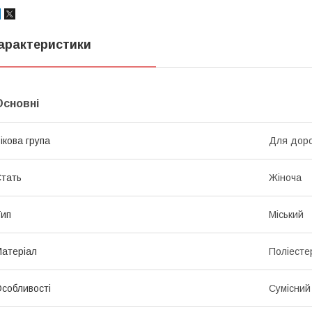
арактеристики
Основні
ікова група
Для дорос
тать
Жіноча
ип
Міський
атеріал
Поліесте
собливості
Сумісний