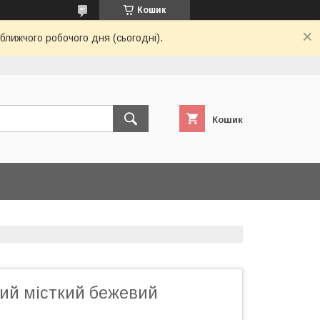
Кошик
ближчого робочого дня (сьогодні).
Кошик
чий місткий бежевий