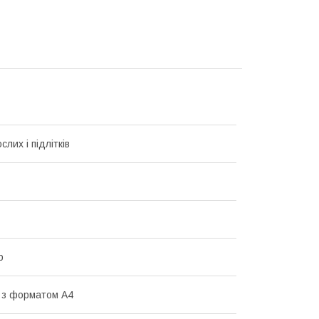
лих і підлітків
р
 з форматом А4