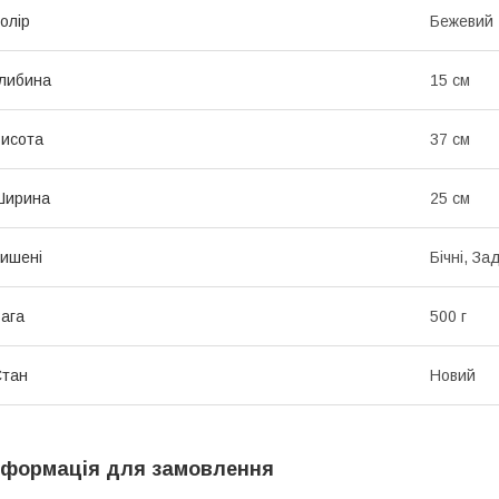
олір
Бежевий
либина
15 см
исота
37 см
Ширина
25 см
ишені
Бічні, За
ага
500 г
Стан
Новий
нформація для замовлення