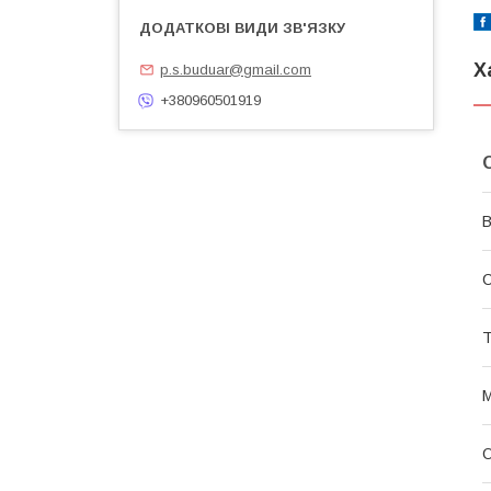
Х
p.s.buduar@gmail.com
+380960501919
В
С
Т
М
О